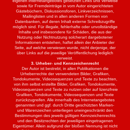
eigenen Internetangebotes gesetzten Links und Verweise
sowie für Fremdeinträge in vom Autor eingerichteten
Gästebüchern, Diskussionsforen, Linkverzeichnissen,
Mailinglisten und in allen anderen Formen von
Datenbanken, auf deren Inhalt externe Schreibzugriffe
möglich sind. Für illegale, fehlerhafte oder unvollständige
Inhalte und insbesondere für Schäden, die aus der
Nutzung oder Nichtnutzung solcherart dargebotener
Informationen entstehen, haftet allein der Anbieter der
Seite, auf welche verwiesen wurde, nicht derjenige, der
über Links auf die jeweilige Veröffentlichung lediglich
verweist.
3. Urheber- und Kennzeichenrecht
Der Autor ist bestrebt, in allen Publikationen die
Urheberrechte der verwendeten Bilder, Grafiken,
Tondokumente, Videosequenzen und Texte zu beachten,
von ihm selbst erstellte Bilder, Grafiken, Tondokumente,
Videosequenzen und Texte zu nutzen oder auf lizenzfreie
Grafiken, Tondokumente, Videosequenzen und Texte
zurückzugreifen. Alle innerhalb des Internetangebotes
genannten und ggf. durch Dritte geschützten Marken-
und Warenzeichen unterliegen uneingeschränkt den
Bestimmungen des jeweils gültigen Kennzeichenrechts
und den Besitzrechten der jeweiligen eingetragenen
Eigentümer. Allein aufgrund der bloßen Nennung ist nicht